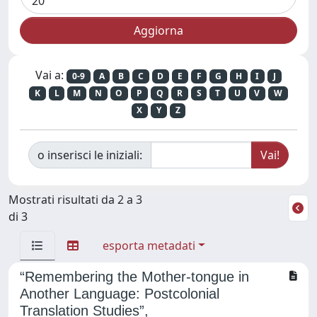
Vai a:
0-9
A
B
C
D
E
F
G
H
I
J
K
L
M
N
O
P
Q
R
S
T
U
V
W
X
Y
Z
o inserisci le iniziali:
Mostrati risultati da 2 a 3
di 3
esporta metadati
“Remembering the Mother-tongue in
Another Language: Postcolonial
Translation Studies”,