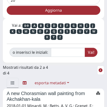
Vai a:
0-9
A
B
C
D
E
F
G
H
I
J
K
L
M
N
O
P
Q
R
S
T
U
V
W
X
Y
Z
o inserisci le iniziali:
Mostrati risultati da 2 a 4
di 4
esporta metadati
A new Chorasmian wall painting from
Akchakhan-kala
2018-01-01 Minardi, M.; Betts, A. V. G.; Grenet, F.;