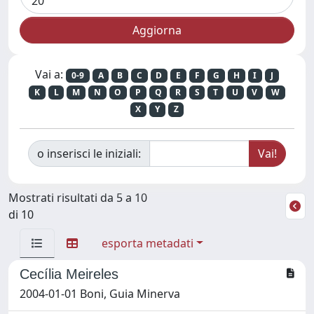
Vai a:
0-9
A
B
C
D
E
F
G
H
I
J
K
L
M
N
O
P
Q
R
S
T
U
V
W
X
Y
Z
o inserisci le iniziali:
Mostrati risultati da 5 a 10
di 10
esporta metadati
Cecília Meireles
2004-01-01 Boni, Guia Minerva