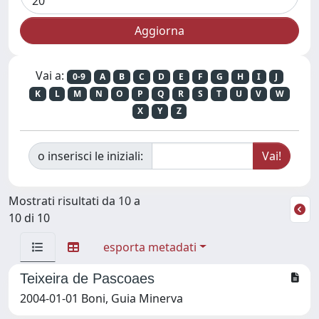
Vai a:
0-9
A
B
C
D
E
F
G
H
I
J
K
L
M
N
O
P
Q
R
S
T
U
V
W
X
Y
Z
o inserisci le iniziali:
Mostrati risultati da 10 a
10 di 10
esporta metadati
Teixeira de Pascoaes
2004-01-01 Boni, Guia Minerva