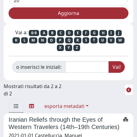
Vai a:
0-9
A
B
C
D
E
F
G
H
I
J
K
L
M
N
O
P
Q
R
S
T
U
V
W
X
Y
Z
o inserisci le iniziali:
Mostrati risultati da 2 a 2
di 2
esporta metadati
Iranian Reliefs through the Eyes of
Western Travelers (14th–19th Centuries)
2021-01-01 Castelluccia, Manuel