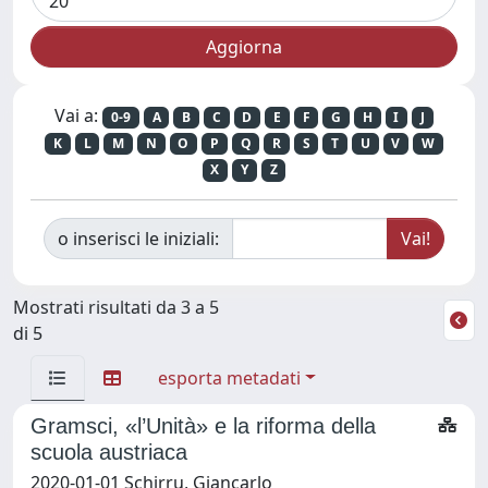
Vai a:
0-9
A
B
C
D
E
F
G
H
I
J
K
L
M
N
O
P
Q
R
S
T
U
V
W
X
Y
Z
o inserisci le iniziali:
Mostrati risultati da 3 a 5
di 5
esporta metadati
Gramsci, «l’Unità» e la riforma della
scuola austriaca
2020-01-01 Schirru, Giancarlo