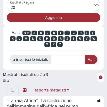
Risultati/Pagina
Vai a:
0-9
A
B
C
D
E
F
G
H
I
J
K
L
M
N
O
P
Q
R
S
T
U
V
W
X
Y
Z
o inserisci le iniziali:
Mostrati risultati da 2 a 3
di 3
esporta metadati
“La mia Africa”. La costruzione
dell’immagine dell’Africa nel primo