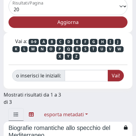
Risultati/Pagina
Vai a:
0-9
A
B
C
D
E
F
G
H
I
J
K
L
M
N
O
P
Q
R
S
T
U
V
W
X
Y
Z
o inserisci le iniziali:
Mostrati risultati da 1 a 3
di 3
esporta metadati
Biografie romantiche allo specchio del
Mediterraneo