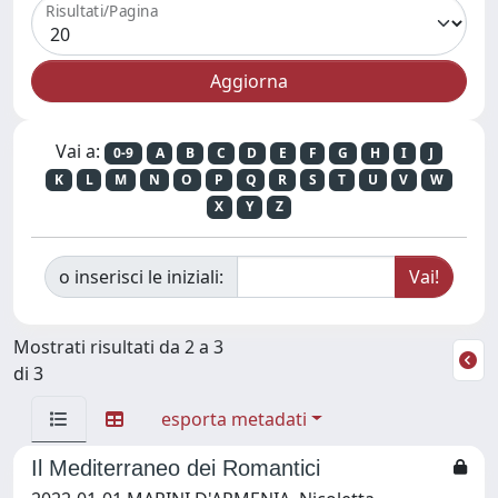
Risultati/Pagina
Vai a:
0-9
A
B
C
D
E
F
G
H
I
J
K
L
M
N
O
P
Q
R
S
T
U
V
W
X
Y
Z
o inserisci le iniziali:
Mostrati risultati da 2 a 3
di 3
esporta metadati
Il Mediterraneo dei Romantici