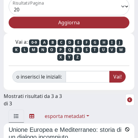
Risultati/Pagina
Vai a:
0-9
A
B
C
D
E
F
G
H
I
J
K
L
M
N
O
P
Q
R
S
T
U
V
W
X
Y
Z
o inserisci le iniziali:
Mostrati risultati da 3 a 3
di 3
esporta metadati
Unione Europea e Mediterraneo: storia di
un dialogo incompiuto