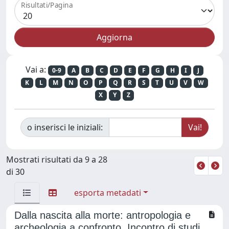
Risultati/Pagina
Vai a:
0-9
A
B
C
D
E
F
G
H
I
J
K
L
M
N
O
P
Q
R
S
T
U
V
W
X
Y
Z
o inserisci le iniziali:
Mostrati risultati da 9 a 28
di 30
esporta metadati
Dalla nascita alla morte: antropologia e
archeologia a confronto. Incontro di studi