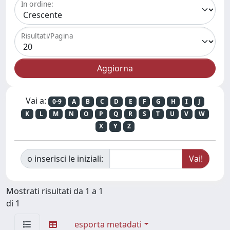
In ordine:
Risultati/Pagina
Vai a:
0-9
A
B
C
D
E
F
G
H
I
J
K
L
M
N
O
P
Q
R
S
T
U
V
W
X
Y
Z
o inserisci le iniziali:
Mostrati risultati da 1 a 1
di 1
esporta metadati