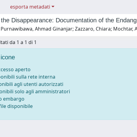
esporta metadati
 the Disappearance: Documentation of the Endanger
 Purnawibawa, Ahmad Ginanjar; Zazzaro, Chiara; Mochtar, 
tati da 1 a 1 di 1
icone
accesso aperto
ponibili sulla rete interna
onibili agli utenti autorizzati
onibili solo agli amministratori
to embargo
ile disponibile