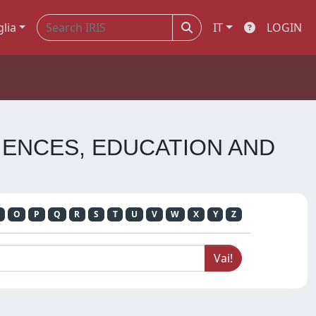
glia
IT
LOGIN
SCIENCES, EDUCATION AND
O
P
Q
R
S
T
U
V
W
X
Y
Z