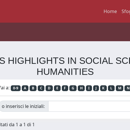
Home
Sfo
NTIS HIGHLIGHTS IN SOCIAL 
HUMANITIES
ai a:
0-9
A
B
C
D
E
F
G
H
I
J
K
L
M
N
o inserisci le iniziali:
tati da 1 a 1 di 1