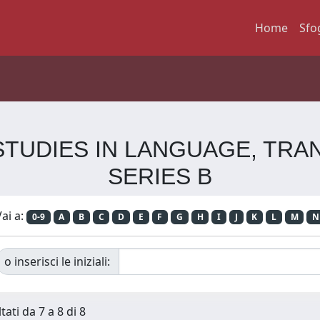
Home
Sfo
E STUDIES IN LANGUAGE, TR
SERIES B
ai a:
0-9
A
B
C
D
E
F
G
H
I
J
K
L
M
N
o inserisci le iniziali:
tati da 7 a 8 di 8