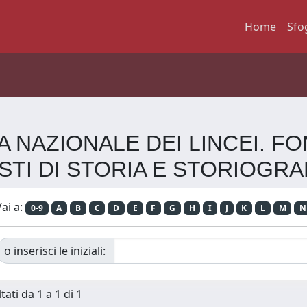
Home
Sfo
MIA NAZIONALE DEI LINCEI. 
STI DI STORIA E STORIOGRA
ai a:
0-9
A
B
C
D
E
F
G
H
I
J
K
L
M
N
o inserisci le iniziali:
tati da 1 a 1 di 1