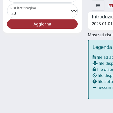
Risultati/Pagina
Introduzio
2025-01-01
Mostrati risul
Legenda 
file ad 
file dis
file disp
file disp
file sot
nessun f