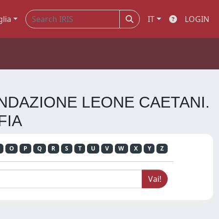
glia
IT
LOGIN
FONDAZIONE LEONE CAETANI.
FIA
O
P
Q
R
S
T
U
V
W
X
Y
Z