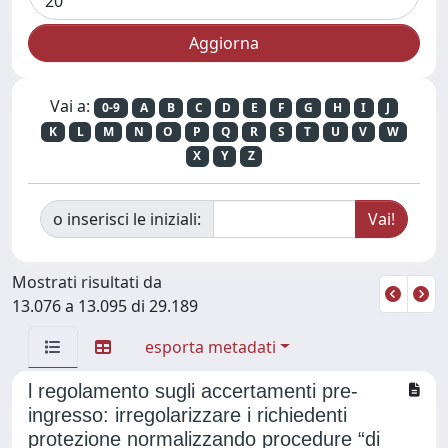
Vai a:
0-9
A
B
C
D
E
F
G
H
I
J
K
L
M
N
O
P
Q
R
S
T
U
V
W
X
Y
Z
o inserisci le iniziali:
Mostrati risultati da
13.076 a 13.095 di 29.189
esporta metadati
l regolamento sugli accertamenti pre-
ingresso: irregolarizzare i richiedenti
protezione normalizzando procedure “di