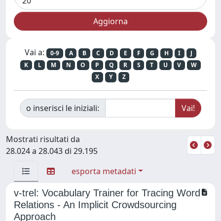
Vai a:
0-9
A
B
C
D
E
F
G
H
I
J
K
L
M
N
O
P
Q
R
S
T
U
V
W
X
Y
Z
o inserisci le iniziali:
Mostrati risultati da
28.024 a 28.043 di 29.195
esporta metadati
v-trel: Vocabulary Trainer for Tracing Word
Relations - An Implicit Crowdsourcing
Approach