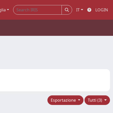
glia
IT
LOGIN
Esportazione
Tutti (3)