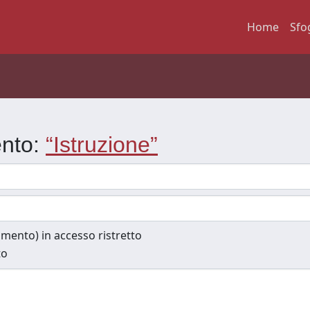
Home
Sfo
ento:
“Istruzione”
cumento) in accesso ristretto
to