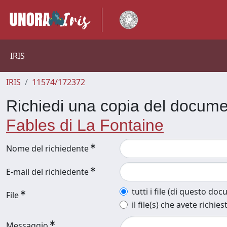
IRIS
IRIS
11574/172372
Richiedi una copia del docum
Fables di La Fontaine
Nome del richiedente
E-mail del richiedente
tutti i file (di questo do
File
il file(s) che avete richies
Messaggio