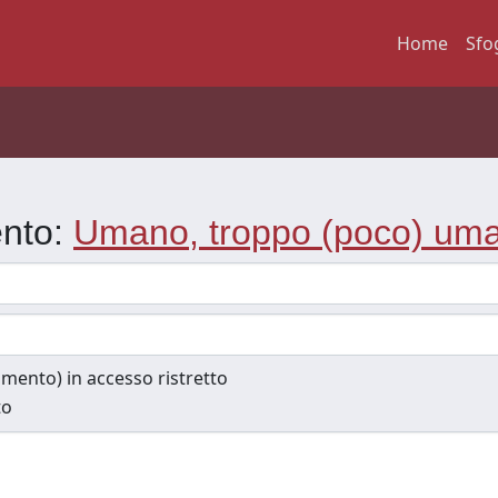
Home
Sfo
ento:
Umano, troppo (poco) um
cumento) in accesso ristretto
to