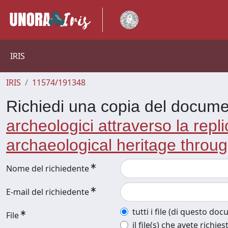
IRIS
IRIS
11574/191348
Richiedi una copia del docum
archeologici attraverso la repl
archaeological heritage through
Nome del richiedente
E-mail del richiedente
tutti i file (di questo do
File
il file(s) che avete richies