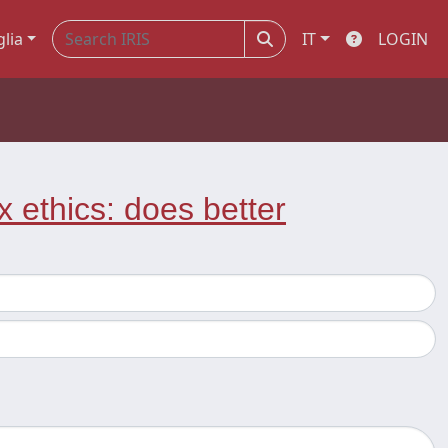
glia
IT
LOGIN
x ethics: does better