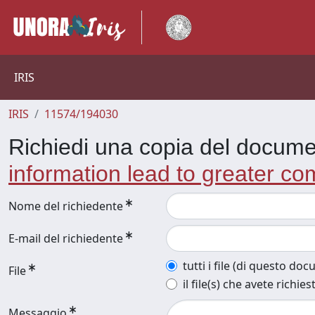
IRIS
IRIS
11574/194030
Richiedi una copia del docum
information lead to greater c
Nome del richiedente
E-mail del richiedente
tutti i file (di questo do
File
il file(s) che avete richies
Messaggio