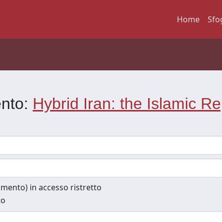
Home
Sfo
ento:
Hybrid Iran: the Islamic R
cumento) in accesso ristretto
to