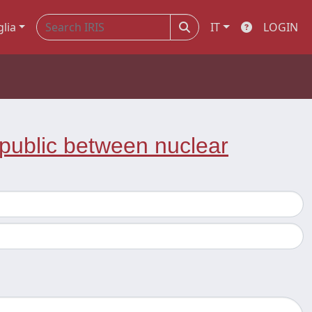
glia
IT
LOGIN
epublic between nuclear