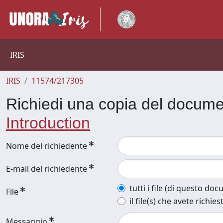
IRIS
IRIS
11574/217305
Richiedi una copia del docum
Introduction
Nome del richiedente
E-mail del richiedente
tutti i file (di questo do
File
il file(s) che avete richies
Messaggio