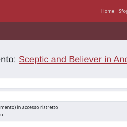
Home
Sfo
ento:
Sceptic and Believer in An
cumento) in accesso ristretto
to