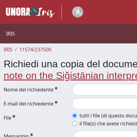
IRIS
IRIS
11574/237500
Richiedi una copia del docum
note on the Siğistānian interpr
Nome del richiedente
E-mail del richiedente
tutti i file (di questo do
File
il file(s) che avete richies
Messaggio