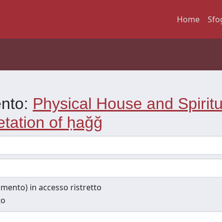
Home
Sfo
ento:
Physical House and Spirit
etation of ḥağğ
cumento) in accesso ristretto
to