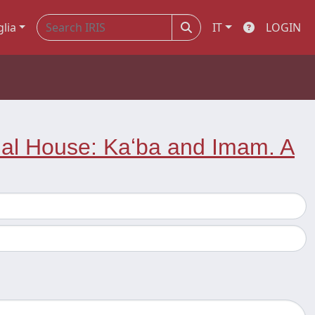
glia
IT
LOGIN
ual House: Kaʻba and Imam. A