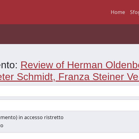
Home
Sfo
ento:
Review of Herman Oldenber
r Schmidt, Franza Steiner Verl
cumento) in accesso ristretto
to