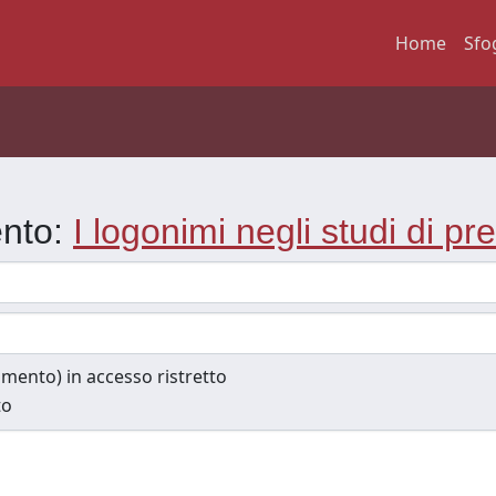
Home
Sfo
ento:
I logonimi negli studi di pre
cumento) in accesso ristretto
to