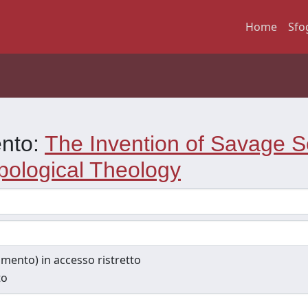
Home
Sfo
ento:
The Invention of Savage S
opological Theology
cumento) in accesso ristretto
to