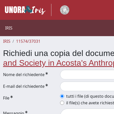
IRIS
IRIS
11574/37031
Richiedi una copia del docum
and Society in Acosta's Anthr
Nome del richiedente
E-mail del richiedente
tutti i file (di questo do
File
il file(s) che avete richies
Messaggio