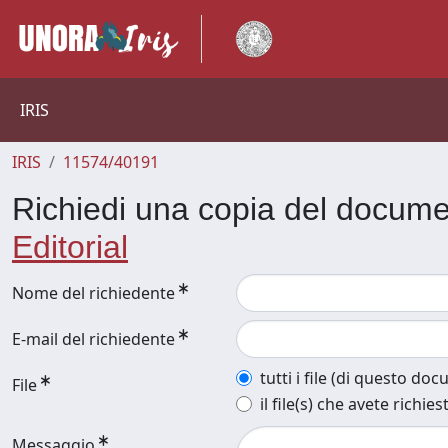
IRIS
IRIS
11574/40191
Richiedi una copia del docum
Editorial
Nome del richiedente
E-mail del richiedente
tutti i file (di questo do
File
il file(s) che avete richies
Messaggio