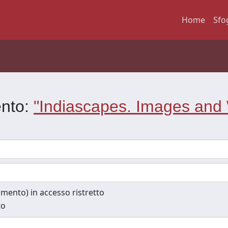
Home
Sfo
ento:
"Indiascapes. Images and 
cumento) in accesso ristretto
to