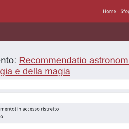
Home
Sfo
ento:
Recommendatio astronomia
ogia e della magia
cumento) in accesso ristretto
to