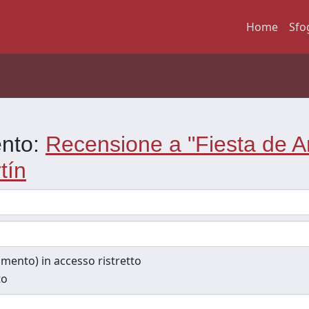
Home
Sfo
ento:
Recensione a "Fiesta de A
tín
cumento) in accesso ristretto
to