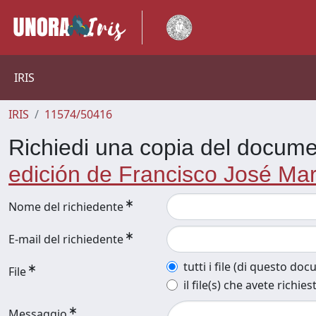
IRIS
IRIS
11574/50416
Richiedi una copia del docum
edición de Francisco José Mar
Nome del richiedente
E-mail del richiedente
tutti i file (di questo do
File
il file(s) che avete richies
Messaggio