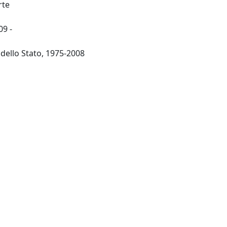
rte
09 -
-Roma: Istituto Poligrafico dello Stato, 1975-2008