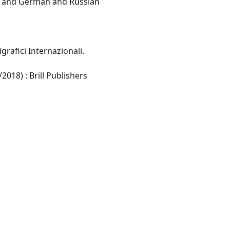
Italian:(English and French and German and Russian
ligrafici Internazionali.
Receiving publisher (13/12/2018) : Brill Publishers