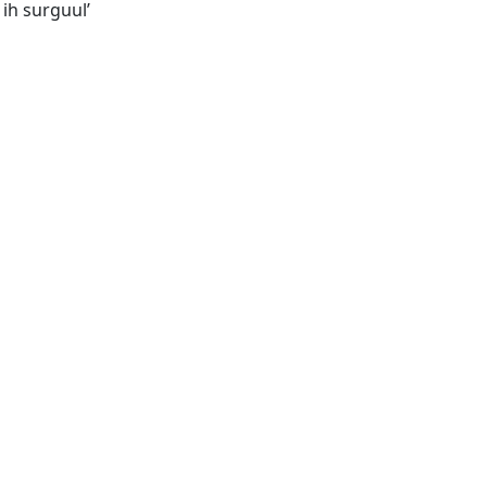
Ulanbaatar : Mongol ulsyn ih surguulʹ