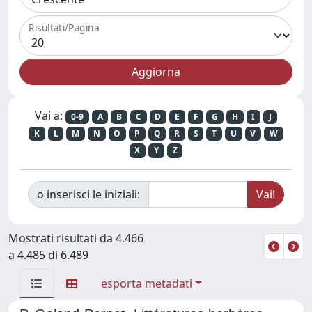
Risultati/Pagina
Vai a:
0-9
A
B
C
D
E
F
G
H
I
J
K
L
M
N
O
P
Q
R
S
T
U
V
W
X
Y
Z
o inserisci le iniziali:
Mostrati risultati da 4.466
a 4.485 di 6.489
esporta metadati