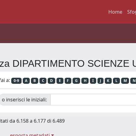
Home
Sfo
erenza DIPARTIMENTO SCIENZE
ai a:
0-9
A
B
C
D
E
F
G
H
I
J
K
L
M
N
o inserisci le iniziali:
tati da 6.158 a 6.177 di 6.489
esporta metadati