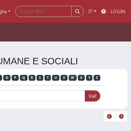
glia
IT
LOGIN
 UMANE E SOCIALI
O
P
Q
R
S
T
U
V
W
X
Y
Z