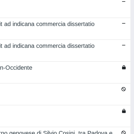
t ad indicana commercia dissertatio
t ad indicana commercia dissertatio
on-Occidente
rno genovese di Silvio Cosini, tra Padova e