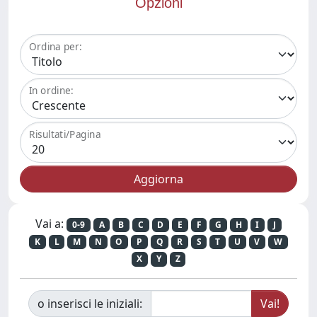
Opzioni
Ordina per:
In ordine:
Risultati/Pagina
Vai a:
0-9
A
B
C
D
E
F
G
H
I
J
K
L
M
N
O
P
Q
R
S
T
U
V
W
X
Y
Z
o inserisci le iniziali: