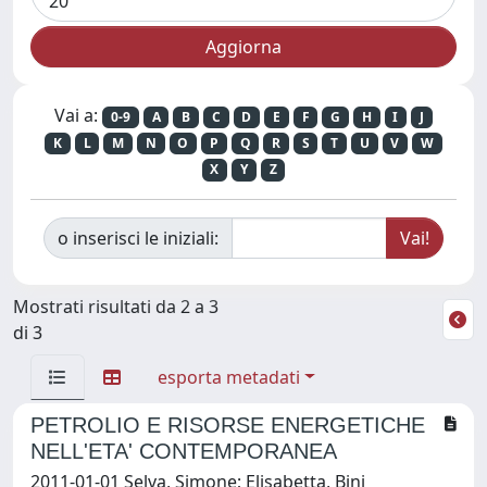
Vai a:
0-9
A
B
C
D
E
F
G
H
I
J
K
L
M
N
O
P
Q
R
S
T
U
V
W
X
Y
Z
o inserisci le iniziali:
Mostrati risultati da 2 a 3
di 3
esporta metadati
PETROLIO E RISORSE ENERGETICHE
NELL'ETA' CONTEMPORANEA
2011-01-01 Selva, Simone; Elisabetta, Bini