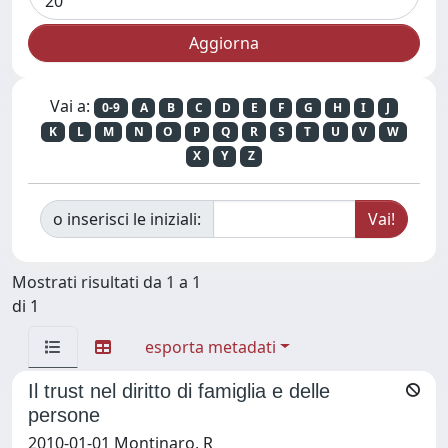
Vai a:
0-9
A
B
C
D
E
F
G
H
I
J
K
L
M
N
O
P
Q
R
S
T
U
V
W
X
Y
Z
o inserisci le iniziali:
Mostrati risultati da 1 a 1
di 1
esporta metadati
Il trust nel diritto di famiglia e delle
persone
2010-01-01 Montinaro, R