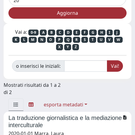
Vai a:
0-9
A
B
C
D
E
F
G
H
I
J
K
L
M
N
O
P
Q
R
S
T
U
V
W
X
Y
Z
o inserisci le iniziali:
Mostrati risultati da 1 a 2
di 2
esporta metadati
La traduzione giornalistica e la mediazione
interculturale
2020-01-01 Marra, Laura