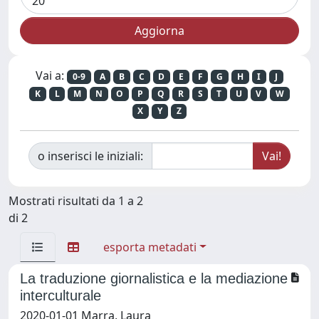
Vai a:
0-9
A
B
C
D
E
F
G
H
I
J
K
L
M
N
O
P
Q
R
S
T
U
V
W
X
Y
Z
o inserisci le iniziali:
Mostrati risultati da 1 a 2
di 2
esporta metadati
La traduzione giornalistica e la mediazione
interculturale
2020-01-01 Marra, Laura