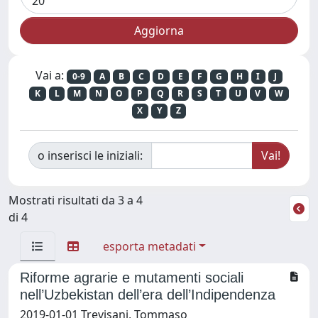
Vai a:
0-9
A
B
C
D
E
F
G
H
I
J
K
L
M
N
O
P
Q
R
S
T
U
V
W
X
Y
Z
o inserisci le iniziali:
Mostrati risultati da 3 a 4
di 4
esporta metadati
Riforme agrarie e mutamenti sociali
nell’Uzbekistan dell’era dell’Indipendenza
2019-01-01 Trevisani, Tommaso