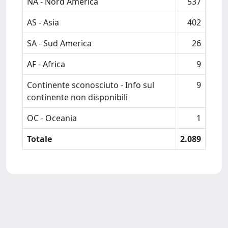
NA - Nord America
537
AS - Asia
402
SA - Sud America
26
AF - Africa
9
Continente sconosciuto - Info sul
9
continente non disponibili
OC - Oceania
1
Totale
2.089
Powered by
IRIS
-
about IRIS
-