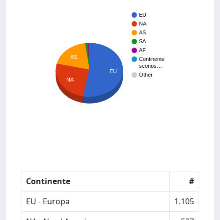
EU
NA
AS
SA
AF
AS
Continente
sconos…
EU
Other
NA
Continente
#
EU - Europa
1.105