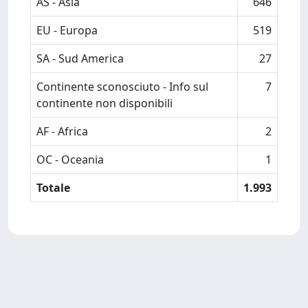
AS - Asia
646
EU - Europa
519
SA - Sud America
27
Continente sconosciuto - Info sul
7
continente non disponibili
AF - Africa
2
OC - Oceania
1
Totale
1.993
Powered by
IRIS
-
about IRIS
-