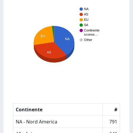
NA
AS
EU
SA
Continente
sconos…
EU
NA
Other
AS
Continente
#
NA - Nord America
791