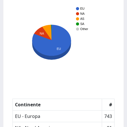
EU
NA
AS
SA
Other
NA
EU
Continente
#
EU - Europa
743