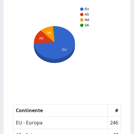
EU
AS
NA
SA
NA
AS
EU
Continente
#
EU - Europa
246