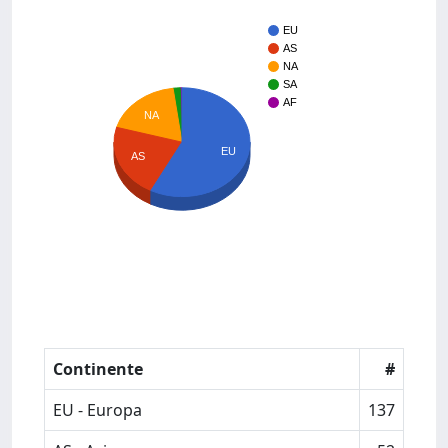
EU
AS
NA
SA
AF
NA
EU
AS
Continente
#
EU - Europa
137