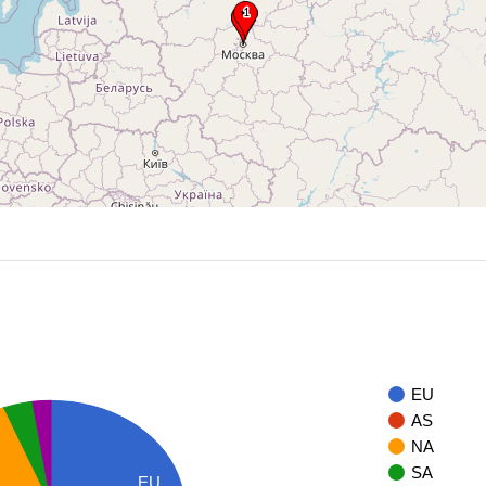
EU
AS
NA
SA
EU