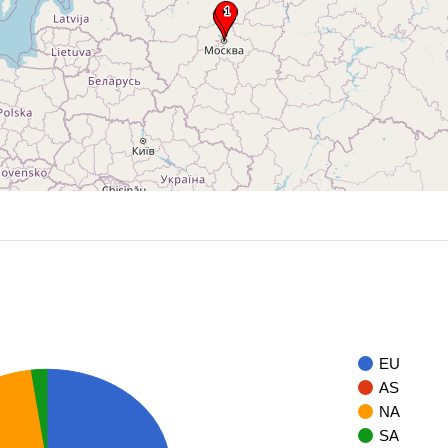
EU
AS
NA
SA